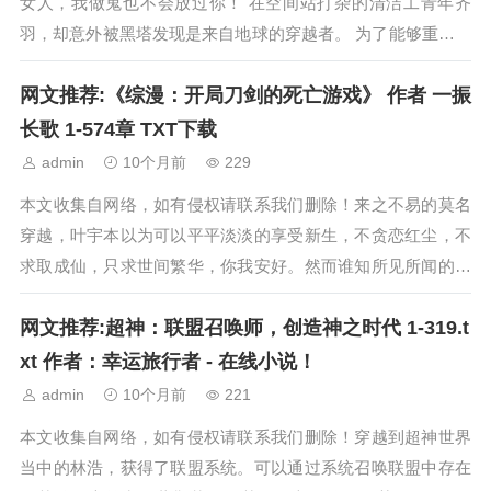
女人，我做鬼也不会放过你！ 在空间站打杂的清洁工青年齐
羽，却意外被黑塔发现是来自地球的穿越者。 为了能够重返故
乡，齐羽不得不答应让她研究自己的身体...
网文推荐:《综漫：开局刀剑的死亡游戏》 作者 一振
长歌 1-574章 TXT下载
admin
10个月前
229
本文收集自网络，如有侵权请联系我们删除！来之不易的莫名
穿越，叶宇本以为可以平平淡淡的享受新生，不贪恋红尘，不
求取成仙，只求世间繁华，你我安好。然而谁知所见所闻的世
界居然是刀剑神域，还恰巧赶上了万人聚集...
网文推荐:超神：联盟召唤师，创造神之时代 1-319.t
xt 作者：幸运旅行者 - 在线小说！
admin
10个月前
221
本文收集自网络，如有侵权请联系我们删除！穿越到超神世界
当中的林浩，获得了联盟系统。可以通过系统召唤联盟中存在