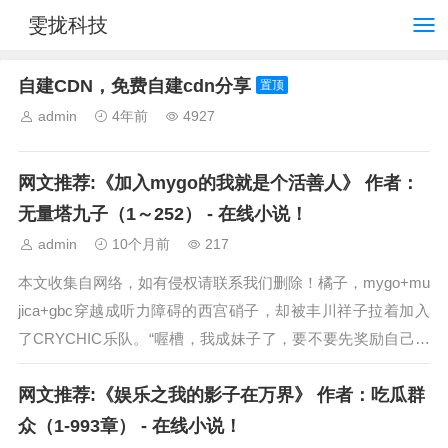
雯拢科技
自建CDN，免费自建cdn分享
置顶
admin
4年前
4927
网文推荐:《加入mygo的我就是个活善人》 作者：
无量塔九子（1～252） - 在线小说！
admin
10个月前
217
本文收集自网络，如有侵权请联系我们删除！橘子，mygo+mu
jica+gbc穿越成听力障碍的西宫硝子，却被丰川祥子拉着加入
了CRYCHIC乐队。“喔槽，我成妹子了，要不要先奖励自己一
下?”“不过，这个...
网文推荐:《娱乐之我的影子在万界》 作者：吃瓜群
众（1-993章） - 在线小说！