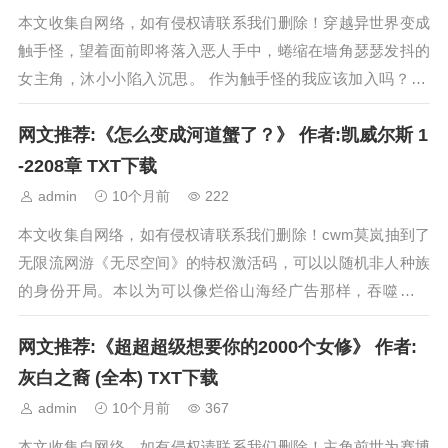
本文收集自网络，如有侵权请联系我们删除！穿越异世界变成
触手怪，望着面前即将落入恶人手中，蜷缩在墙角瑟瑟发抖的
女主角，沐小小陷入沉思。 作为触手怪的我应该加入吗？ 听
见猖狂猥琐的大笑，叹息一声，一鞭子甩...
网文推荐:《怎么变成河道蟹了？》 作者:凯威尔斯 1
-2208章 TXT下载
admin
10个月前
222
本文收集自网络，如有侵权请联系我们删除！cwm莫岚抽到了
无限流网游《无尽空间》的特权激活码，可以以随机非人种族
的身份开局。本以为可以像烂俗山海经广告那样，吞噬迦藤
荟，融合夏之秋狮鱼，进化血芝侠血奈，制...
网文推荐:《超超超级想要你的2000个女修》 作者:
灰白之裔 (全本) TXT下载
admin
10个月前
367
本文收集自网络，如有侵权请联系我们删除！主角前世为赛博