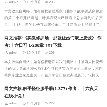
admin
10个月前
205
本文收集自网络，如有侵权请联系我们删除！故事要从穿越后
的第二个月开始讲起，叶风发现自己脑海中总会听到许多声
音。“叮咚，您的影子在武侠位面，**【易筋经】秘籍！”“叮
咚，您的影子在修真位面，**【乾坤须...
网文推荐:《实教修罗场：那就让她们献上忠诚》 作
者:十六日可 1-206章 TXT下载
admin
10个月前
206
本文收集自网络，如有侵权请联系我们删除！【被两大校花倒
追的我，竟成全校公敌?比企谷转学实力主义至上教室，本想
苟到毕业当家庭主夫，却在开学首日触发离谱展开。轮椅天才
少女坂柳有栖当众宣布“这是我的未婚夫”...
网文推荐:触手怪征服手册(1-377) 作者：十六夜天 -
在线小说！
admin
10个月前
222