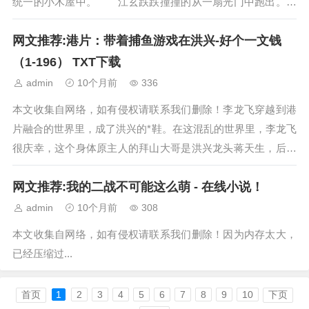
统一的小木屋中。 江玄跌跌撞撞的从一扇光门中跑出。
灰头土脸，衣衫褴褛，活像是遭了...
网文推荐:港片：带着捕鱼游戏在洪兴-好个一文钱
（1-196） TXT下载
admin
10个月前
336
本文收集自网络，如有侵权请联系我们删除！李龙飞穿越到港
片融合的世界里，成了洪兴的*鞋。在这混乱的世界里，李龙飞
很庆幸，这个身体原主人的拜山大哥是洪兴龙头蒋天生，后台
够硬。更庆幸的是，前世自己最爱玩的捕...
网文推荐:我的二战不可能这么萌 - 在线小说！
admin
10个月前
308
本文收集自网络，如有侵权请联系我们删除！因为内存太大，
已经压缩过...
首页
1
2
3
4
5
6
7
8
9
10
下页