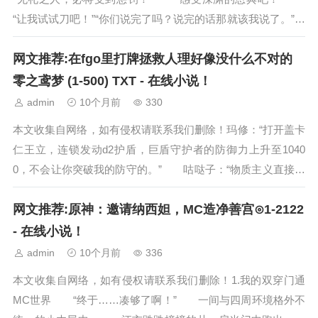
“让我试试刀吧！”“你们说完了吗？说完的话那就该我说了。”
等待着对面的敌方势力 ....
网文推荐:在fgo里打牌拯救人理好像没什么不对的
零之鸢梦 (1-500) TXT - 在线小说！
admin
10个月前
330
本文收集自网络，如有侵权请联系我们删除！玛修：“打开盖卡
仁王立，连锁发动d2护盾，巨盾守护者的防御力上升至1040
0，不会让你突破我的防守的。” 咕哒子：“物质主义直接攻
击，菜得抠脚，下一个。” ...
网文推荐:原神：邀请纳西妲，MC造净善宫⊙1-2122
- 在线小说！
admin
10个月前
336
本文收集自网络，如有侵权请联系我们删除！1.我的双穿门通
MC世界 “终于……凑够了啊！” 一间与四周环境格外不