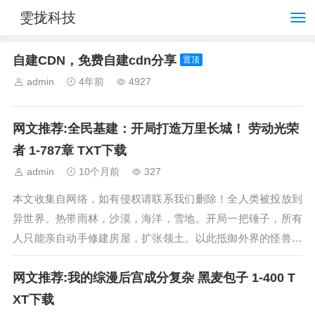
雯拢科技
自建CDN，免费自建cdn分享
置顶
admin
4年前
4927
网文推荐:全民基建：开局打造万里长城！ 劳动光荣
者 1-787章 TXT下载
admin
10个月前
327
本文收集自网络，如有侵权请联系我们删除！全人类被投放到
异世界。热带雨林，沙漠，海洋，雪地。开局一把锤子，所有
人只能亲自动手修建房屋，扩张领土。以此抵御外界的怪兽、
食人族。修建的建筑越大，越能召唤出强大...
网文推荐:我的综漫后宫成分复杂 黑麦包子 1-400 T
XT下载