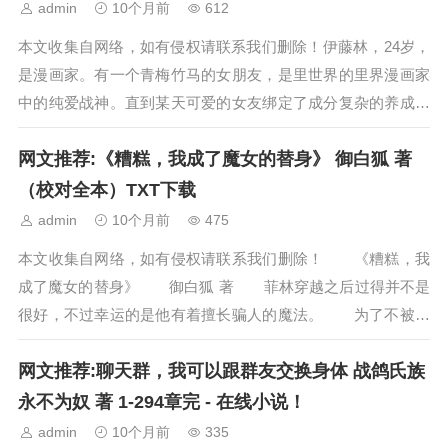
admin
10个月前
612
本文收集自网络，如有侵权请联系我们删除！伊藤林，24岁，
是漫画家。有一个青梅竹马的女朋友，是里世界的里界漫画家
中的纯爱战神。直到某天可爱的女友绑定了成分复杂的养成系
统，觉醒了奇怪的兴趣。“你也不想你...
网文推荐:《糟糕，我成了魔女的替身》 御白狐 著
（校对全本）TXT下载
admin
10个月前
475
本文收集自网络，如有侵权请联系我们删除！ 《糟糕，我
成了魔女的替身》 御白狐 著 菲林穿越之后过得并不是
很好，不过幸运的是他有着擅长骗人的魔法。 为了不被人
欺负，菲林决定找一位大魔女做靠山。 ...
网文推荐:聊天群，我可以跟群友交换身体 战鸽氏族
永不为奴 著 1-294章完 - 在线小说！
admin
10个月前
335