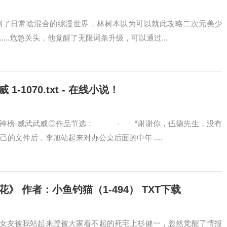
到了日常啥混合的综漫世界，林树本以为可以就此攻略二次元美少
...危急关头，他觉醒了无限词条升级，可以通过...
1070.txt - 在线小说！
封神榜-威武武威◎作品节选： - “谢谢你，伍德先生，没有
的文件后，李旭站起来对办公桌后面的中年 ....
 作者：小鱼钓猫（1-494） TXT下载
女友被我站起来蹬被大家看不起的死宅上杉健一，忽然觉醒了情报