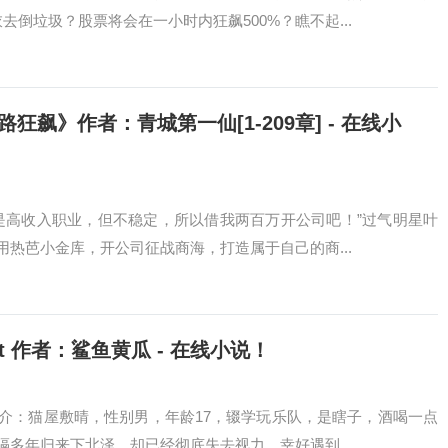
倒垃圾？股票将会在一小时内狂飙500%？瞧不起...
飙》作者：青城第一仙[1-209章] - 在线小
是高收入职业，但不稳定，所以借我两百万开公司吧！”过气明星叶
热芭小金库，开公司征战商海，打造属于自己的商...
xt 作者：鲨鱼黄瓜 - 在线小说！
介：猫屋敷晴，性别男，年龄17，辍学玩乐队，是瞎子，酒喝一点
多年归来下北泽，却已经彻底失去视力。幸好遇到...