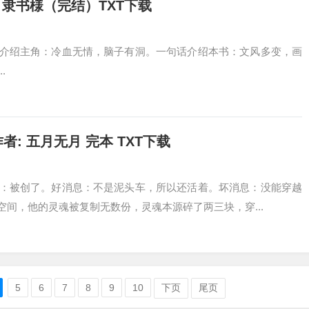
隶书様（完结）TXT下载
介绍主角：冷血无情，脑子有洞。一句话介绍本书：文风多变，画
.
: 五月无月 完本 TXT下载
：被创了。好消息：不是泥头车，所以还活着。坏消息：没能穿越
间，他的灵魂被复制无数份，灵魂本源碎了两三块，穿...
5
6
7
8
9
10
下页
尾页