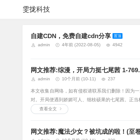
雯拢科技
自建CDN，免费自建cdn分享
置顶
admin
4年前
(2022-08-05)
4942
网文推荐:综漫，开局力挺七尾茜 1-769.
admin
10个月前
(10-11)
237
本文收集自网络，如有侵权请联系我们删除！因为一
对。开局便遇到娇媚可人、细枝硕果的七尾茜。正当林川
查看全文
网文推荐:魔法少女？被坑成的啦！(至卷8第