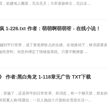
，欲建地上魔国，无法无天；大宋道脉林立，北以全...
-226.txt 作者：萌萌啊萌萌呀 - 在线小说！
越到平行世界，成了黄老师钦点的女婿。在他推动下，林浩跟黄多
穿时。却意外绑定了情绪值系统。只要不断撩拨 ....
作者:黑白角龙 1-118章无广告 TXT下载
，穿越了，还是和平的日常世界。坏消息，有一个聊天群，群友的
双重人格!塔露拉：一百人挑战十斤面粉在雪原生活一...