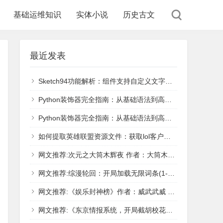
基础运维知识
实体小说
历史古文
最近发表
Sketch94功能解析：组件支持自定义文字属性了，文字组件库无需设置
Python装饰器完全指南：从基础语法到高级实战用法
Python装饰器完全指南：从基础语法到高级用法
如何提取英雄联盟资源文件：获取lol客户端图片、技能图标、皮肤原画|雯拢科技
网文推荐:次元之大筒木辉夜 作者：大筒木辉夜 1-1934章 TXT下载
网文推荐:综漫轮回：开局加载无限词条(1-169) 作者：随便冰淇淋 - 在线小说！
网文推荐:《娱乐封神榜》作者：威武武威 1-1070.txt - 在线小说！
网文推荐:《东京情报系统，开局截胡校花》 作者：小鱼钓猫（1-494） TXT下载