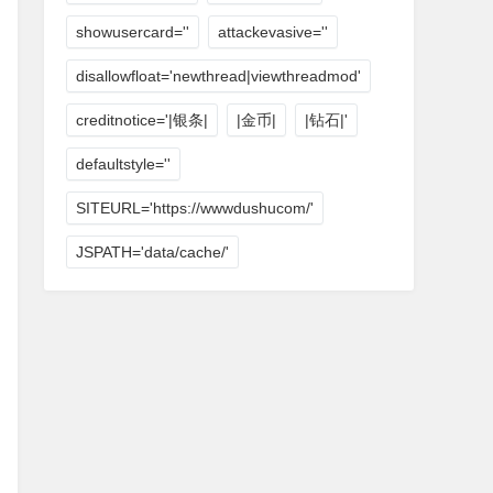
showusercard=''
attackevasive=''
disallowfloat='newthread|viewthreadmod'
creditnotice='|银条|
|金币|
|钻石|'
defaultstyle=''
SITEURL='https://wwwdushucom/'
JSPATH='data/cache/'