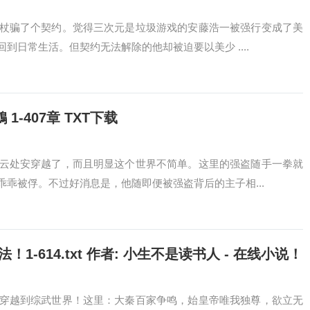
杖骗了个契约。觉得三次元是垃圾游戏的安藤浩一被强行变成了美
日常生活。但契约无法解除的他却被迫要以美少 ....
-407章 TXT下载
云处安穿越了，而且明显这个世界不简单。这里的强盗随手一拳就
乖被俘。不过好消息是，他随即便被强盗背后的主子相...
-614.txt 作者: 小生不是读书人 - 在线小说！
穿越到综武世界！这里：大秦百家争鸣，始皇帝唯我独尊，欲立无