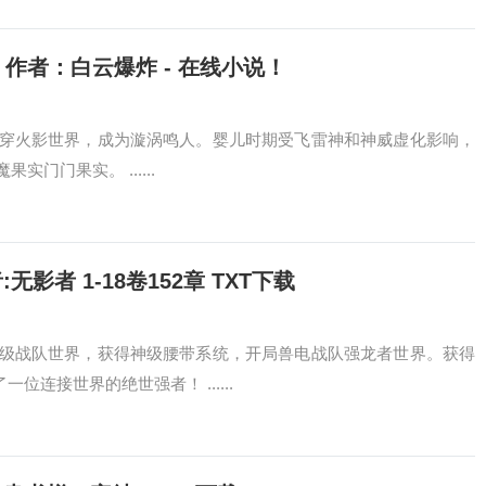
 作者：白云爆炸 - 在线小说！
穿火影世界，成为漩涡鸣人。婴儿时期受飞雷神和神威虚化影响，
门门果实。 ......
影者 1-18卷152章 TXT下载
级战队世界，获得神级腰带系统，开局兽电战队强龙者世界。获得
位连接世界的绝世强者！ ......