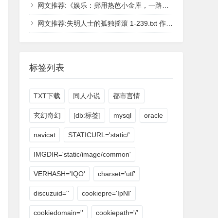
网文推荐:《娱乐：挪用热芭小金库，一路狂飙》作者：青城第一仙[1-209章] - 在线小说！
网文推荐:失明人士的孤独摇滚 1-239.txt 作者：鲨鱼黄瓜 - 在线小说！
标签列表
TXT下载
同人小说
都市言情
玄幻奇幻
[db:标签]
mysql
oracle
navicat
STATICURL='static/'
IMGDIR='static/image/common'
VERHASH='IQO'
charset='utf'
discuzuid=''
cookiepre='IpNI'
cookiedomain=''
cookiepath='/'