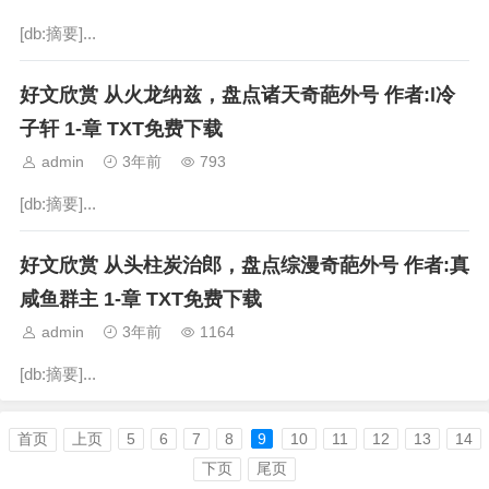
[db:摘要]...
好文欣赏 从火龙纳兹，盘点诸天奇葩外号 作者:l冷
子轩 1-章 TXT免费下载
admin
3年前
793
[db:摘要]...
好文欣赏 从头柱炭治郎，盘点综漫奇葩外号 作者:真
咸鱼群主 1-章 TXT免费下载
admin
3年前
1164
[db:摘要]...
首页
上页
5
6
7
8
9
10
11
12
13
14
下页
尾页