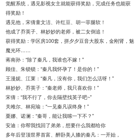
觉醒系统，遇见影视女主就能获得奖励，完成任务也能获
得奖励！
遇见他，宋倩童文洁、许红豆、胡一菲腿软！
他成了乔英子、林妙妙的老师，被二女倒追！
获得奖励：学区房100套，拼夕夕豆音大股东，金刚肾，魅
魔光环……
蒋南孙：“除了秦凡，我谁也不嫁！”
顾佳、朱锁锁：“秦凡我怀孕了！是你的！”
王漫妮、江莱：“秦凡，没有你，我们怎么活呀！”
林妙妙、乔英子：“秦老师，我只喜欢你！”
宋倩：“我不行了，你去隔壁找英子吧~”
关雎尔、林宛瑜：“一见秦凡误终身！”
栗娜、诺澜：“秦哥，能让我嗦一下不？”
安迪：你帮我找回了弟弟，想要什么我都给你
多年后登顶世界首富、醉卧美人膝的秦凡：一开始，