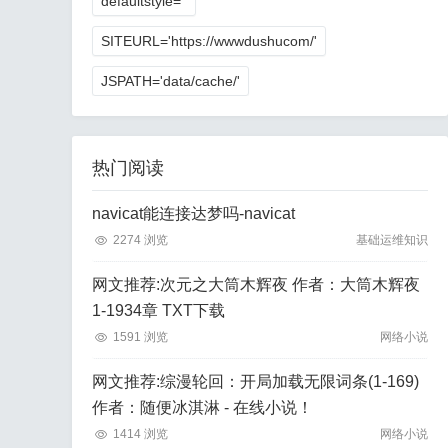
defaultstyle=''
SITEURL='https://wwwdushucom/'
JSPATH='data/cache/'
热门阅读
navicat能连接达梦吗-navicat
2274 浏览
基础运维知识
网文推荐:次元之大筒木辉夜 作者：大筒木辉夜
1-1934章 TXT下载
1591 浏览
网络小说
网文推荐:综漫轮回：开局加载无限词条(1-169)
作者：随便冰淇淋 - 在线小说！
1414 浏览
网络小说