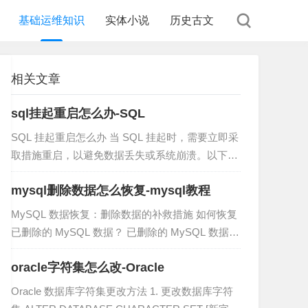
基础运维知识
实体小说
历史古文
相关文章
sql挂起重启怎么办-SQL
SQL 挂起重启怎么办 当 SQL 挂起时，需要立即采
取措施重启，以避免数据丢失或系统崩溃。以下是
重启 SQL 的步骤： 1. 确定挂起原因 首先，确定导
mysql删除数据怎么恢复-mysql教程
致 SQL 挂起的原因。这可能涉及检查服务器...
MySQL 数据恢复：删除数据的补救措施 如何恢复
已删除的 MySQL 数据？ 已删除的 MySQL 数据可
以通过以下方法恢复： 1. 从备份恢复 确保在数据
oracle字符集怎么改-Oracle
丢失之前有备份。 使用以下命令从备份恢...
Oracle 数据库字符集更改方法 1. 更改数据库字符