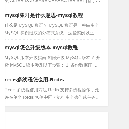
集 ALTER DATABASE CHARACTER SET [新字符
集] SCOPE=BOTH;登录后复制 2. 更改特定模式的
mysql集群是什么意思-mysql教程
字符集 AL...
什么是 MySQL 集群？ MySQL 集群是一种由多个
MySQL 实例组成的分布式系统，这些实例以互补
的方式协同工作以提高可扩展性、可用性和性能。
mysql怎么升级版本-mysql教程
集群的组成和工作原理 一个典型的 MySQL...
MySQL 版本升级指南 如何升级 MySQL 版本？ 升
级 MySQL 版本涉及以下步骤： 1. 备份数据库 在
升级前创建数据库的完整备份，以防止数据丢失。
redis多线程怎么用-Redis
2. 导出用户和权限 导出现有用户和权...
Redis 多线程使用方法 Redis 支持多线程操作，允
许在单个 Redis 实例中同时执行多个操作或任务。
这可以提高应用程序的并发性和吞吐量。 使用方法
使用 Redis 多线程有两种主要方法：...