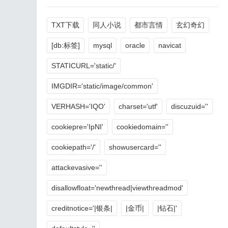
TXT下载
同人小说
都市言情
玄幻奇幻
[db:标签]
mysql
oracle
navicat
STATICURL='static/'
IMGDIR='static/image/common'
VERHASH='IQO'
charset='utf'
discuzuid=''
cookiepre='IpNI'
cookiedomain=''
cookiepath='/'
showusercard=''
attackevasive=''
disallowfloat='newthread|viewthreadmod'
creditnotice='|银条|
|金币|
|钻石|'