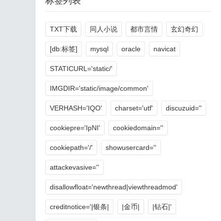
标签列表
TXT下载
同人小说
都市言情
玄幻奇幻
[db:标签]
mysql
oracle
navicat
STATICURL='static/'
IMGDIR='static/image/common'
VERHASH='IQO'
charset='utf'
discuzuid=''
cookiepre='IpNI'
cookiedomain=''
cookiepath='/'
showusercard=''
attackevasive=''
disallowfloat='newthread|viewthreadmod'
creditnotice='|银条|
|金币|
|钻石|'