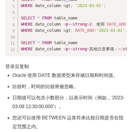
WHERE
 date_column 
&
gt
;
'2023-03-01'
;
SELECT
*
FROM
WHERE
 date_column 
<
p
>
<
strong
>
2
.
 使用 
DATE_ADD
(
)
WHERE
 date_column 
&
gt
;
DATE_ADD
(
'2023-03-01'
,
I
SELECT
*
FROM
WHERE
 date_column 
<
p
>
<
strong
>
其他注意事项：
</
str
登录后复制
Oracle 使用 DATE 数据类型来存储日期和时间值。
比较时，时间的比较将被忽略。
日期值可以包含小数部分，以表示时间（例如，'2023-
03-08 12:30:00.000'）。
您还可以使用 BETWEEN 运算符来比较日期是否在指
定范围之内。