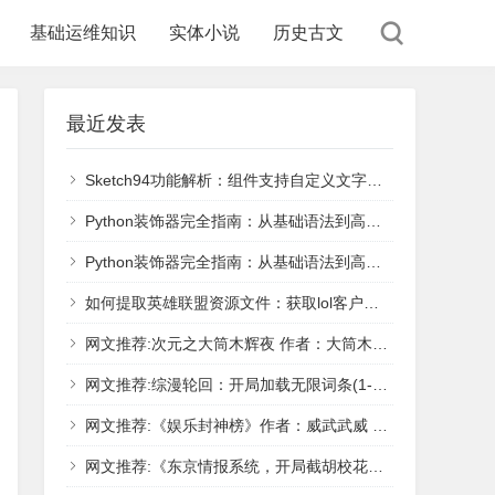
基础运维知识
实体小说
历史古文
最近发表
Sketch94功能解析：组件支持自定义文字属性了，文字组件库无需设置
Python装饰器完全指南：从基础语法到高级实战用法
Python装饰器完全指南：从基础语法到高级用法
如何提取英雄联盟资源文件：获取lol客户端图片、技能图标、皮肤原画|雯拢科技
网文推荐:次元之大筒木辉夜 作者：大筒木辉夜 1-1934章 TXT下载
网文推荐:综漫轮回：开局加载无限词条(1-169) 作者：随便冰淇淋 - 在线小说！
网文推荐:《娱乐封神榜》作者：威武武威 1-1070.txt - 在线小说！
网文推荐:《东京情报系统，开局截胡校花》 作者：小鱼钓猫（1-494） TXT下载