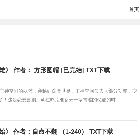
首页
 作者： 方形圆帽 [已完结] TXT下载
主神空间的残骸，穿越到综漫世界，主神空间失去大部分功能，变
！这是恋爱喜剧。就在鸣弦准备来一场青涩的恋爱的时...
 作者：自命不翻 （1-240） TXT下载