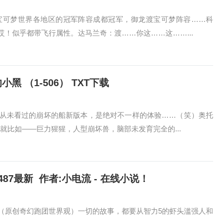
宝可梦世界各地区的冠军阵容成都冠军，御龙渡宝可梦阵容……科
！似乎都带飞行属性。达马兰奇：渡……你这……这……...
 （1-506） TXT下载
从未看过的崩坏的船新版本，是绝对不一样的体验……（笑）奥托
就比如——巨力猩猩，人型崩坏兽，脑部未发育完全的...
87最新 作者:小电流 - 在线小说！
（原创奇幻跑团世界观）一切的故事，都要从智力5的虾头滥强人和