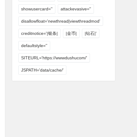
showusercard=''
attackevasive=''
disallowfloat='newthread|viewthreadmod'
creditnotice='|银条|
|金币|
|钻石|'
defaultstyle=''
SITEURL='https://wwwdushucom/'
JSPATH='data/cache/'