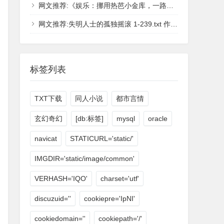
网文推荐:《娱乐：挪用热芭小金库，一路狂飙》作者：青城第一仙[1-209章] - 在线小说！
网文推荐:失明人士的孤独摇滚 1-239.txt 作者：鲨鱼黄瓜 - 在线小说！
标签列表
TXT下载
同人小说
都市言情
玄幻奇幻
[db:标签]
mysql
oracle
navicat
STATICURL='static/'
IMGDIR='static/image/common'
VERHASH='IQO'
charset='utf'
discuzuid=''
cookiepre='IpNI'
cookiedomain=''
cookiepath='/'