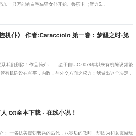
加一只万能的白毛猫猫女仆开始。鲁莎卡（智力5...
》 作者:Caracciolo 第一卷：梦醒之时-第
系我们删除！作品简介: 鉴于自U.C.0079年以来有机陈设频繁
接管有机陈设在军事，内政，与外交方面之权力；我做出这个决定，
 txt全本下载 - 在线小说！
介： 一名抗美援朝老兵的后代，八零后的教师，却因为和女友游玩