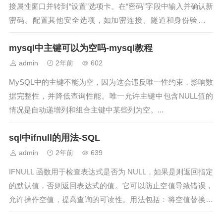
接属性窗口并转到“设置”选项卡。在“密码”字段中输入并确认新
密码。配置其他安全选项，如加密连接、隧道和身份验证方
法。确认更改以保存密码。...
mysql中主键可以为空吗-mysql教程
admin
2年前
602
MySQL中的主键不能为空，因为这会违反唯一性约束，影响数
据完整性，并降低查询性能。唯一允许主键中包含NULL值的
情况是自动递增列和组合主键中某些列为空。...
sql中ifnull的用法-SQL
admin
2年前
639
IFNULL 函数用于检查表达式是否为 NULL，如果是则返回指定
的默认值，否则返回表达式的值。它可以防止空值导致错误，
允许操作空值，提高查询的可读性。用法包括：将空值替换为
默认值、排除空值进行计算和...